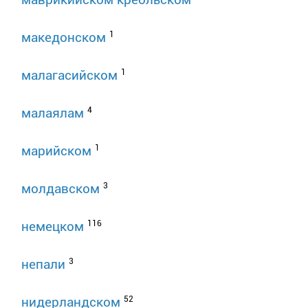
1
македонском
1
малагасийском
4
малаялам
1
марийском
3
молдавском
116
немецком
3
непали
52
нидерландском