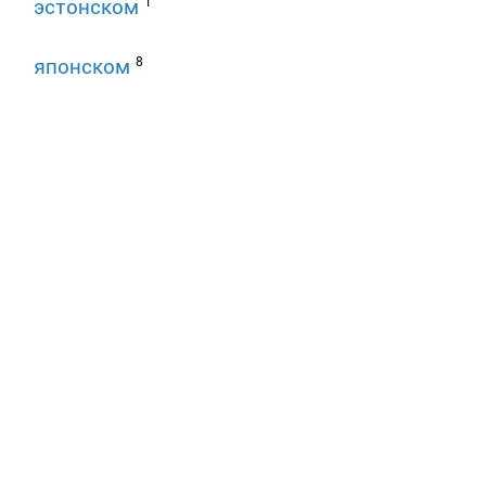
1
эстонском
8
японском