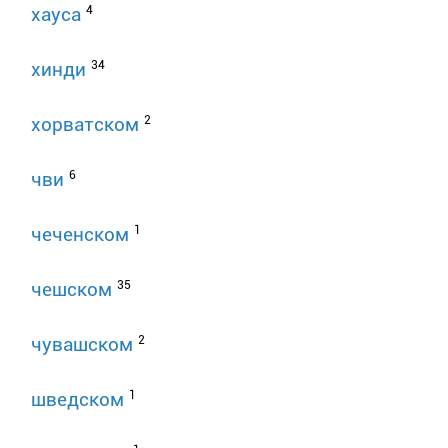
4
хауса
34
хинди
2
хорватском
6
чви
1
чеченском
35
чешском
2
чувашском
1
шведском