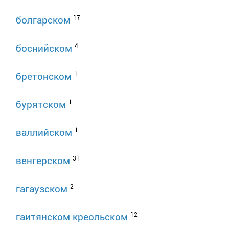
17
болгарском
4
боснийском
1
бретонском
1
бурятском
1
валлийском
31
венгерском
2
гагаузском
12
гаитянском креольском