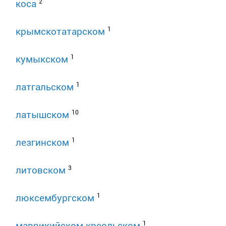
2
коса
1
крымскотатарском
1
кумыкском
1
латгальском
10
латышском
1
лезгинском
3
литовском
1
люксембургском
1
маврикийском креольском