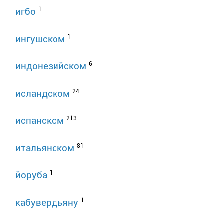
1
игбо
1
ингушском
6
индонезийском
24
исландском
213
испанском
81
итальянском
1
йоруба
1
кабувердьяну