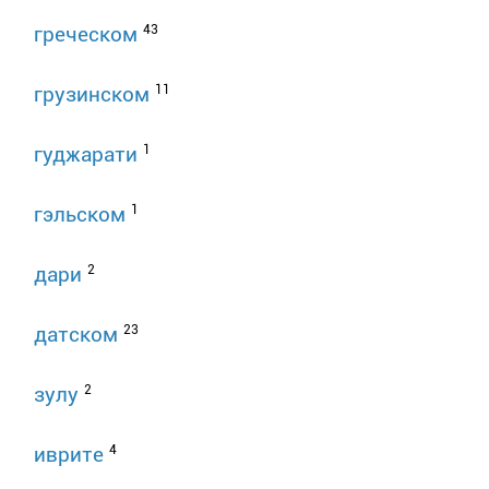
43
греческом
11
грузинском
1
гуджарати
1
гэльском
2
дари
23
датском
2
зулу
4
иврите