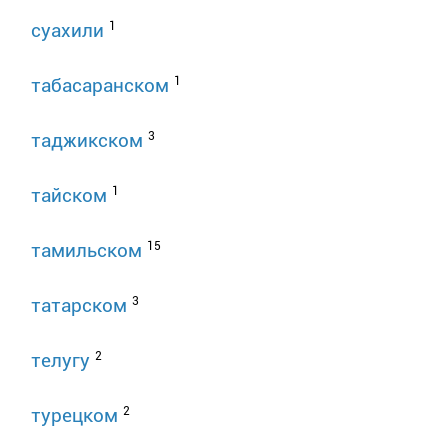
1
суахили
1
табасаранском
3
таджикском
1
тайском
15
тамильском
3
татарском
2
телугу
2
турецком