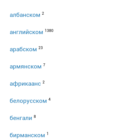
2
албанском
1380
английском
23
арабском
7
армянском
2
африкаанс
4
белорусском
8
бенгали
1
бирманском