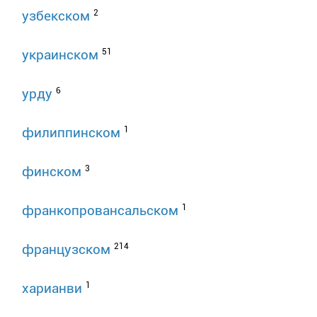
2
узбекском
51
украинском
6
урду
1
филиппинском
3
финском
1
франкопровансальском
214
французском
1
харианви