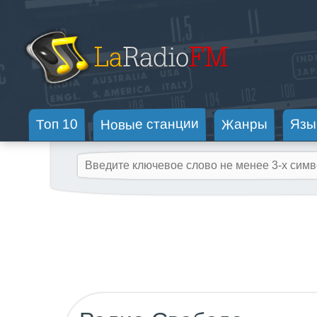
Новые станции
Жанры
Топ 10
Язы