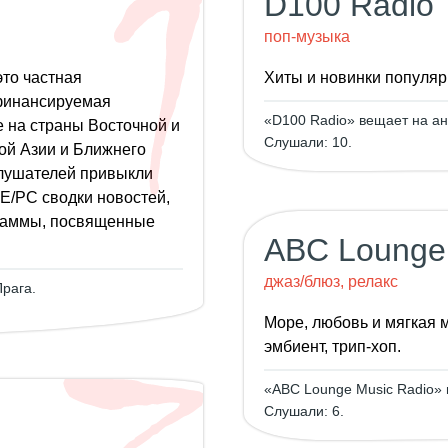
D100 Radio
поп-музыка
то частная
Хиты и новинки популяр
финансируемая
«D100 Radio» вещает на ан
на страны Восточной и
Слушали: 10.
ой Азии и Ближнего
слушателей привыкли
Е/РС сводки новостей,
граммы, посвященные
ABC Lounge 
джаз/блюз, релакс
Прага.
Море, любовь и мягкая м
эмбиент, трип-хоп.
«ABC Lounge Music Radio» 
Слушали: 6.