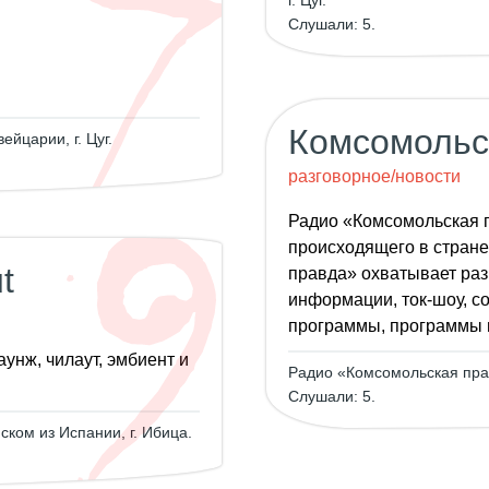
г. Цуг.
Слушали: 5.
Комсомольс
йцарии, г. Цуг.
разговорное/новости
Радио «Комсомольская п
происходящего в стран
t
правда» охватывает раз
информации, ток-шоу, с
программы, программы п
унж, чилаут, эмбиент и
Радио «Комсомольская прав
Слушали: 5.
ском из Испании, г. Ибица.