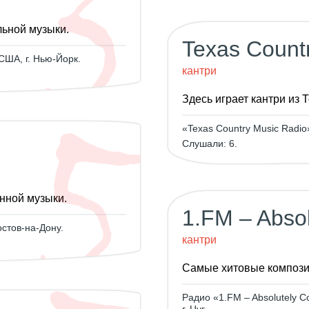
льной музыки.
Texas Count
США, г. Нью-Йорк.
кантри
Здесь играет кантри из Т
«Texas Country Music Radio
Слушали: 6.
нной музыки.
1.FM – Absol
остов-на-Дону.
кантри
Самые хитовые композиц
Радио «1.FM – Absolutely C