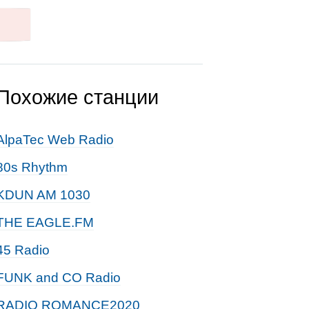
Похожие станции
AlpaTec Web Radio
80s Rhythm
KDUN AM 1030
THE EAGLE.FM
45 Radio
FUNK and CO Radio
RADIO ROMANCE2020