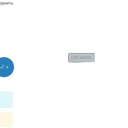
ернета.
128 кбит/с
vol +