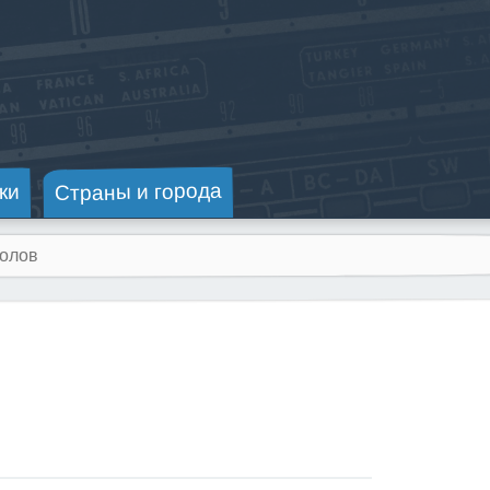
Страны и города
ки