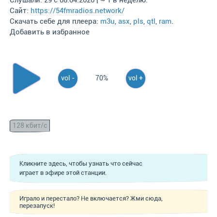
Слушали: 29 с 08.04.2020 | ~ 1 в неделю.
Сайт:
https://54fmradios.network/
Скачать себе для плеера:
m3u
,
asx
,
pls
,
qtl
,
ram
.
Добавить в избранное
vol -
70%
vol +
128 кбит/с
Кликните здесь, чтобы узнать что сейчас
играет в эфире этой станции.
Играло и перестало? Не включается? Жми сюда,
перезапуск!