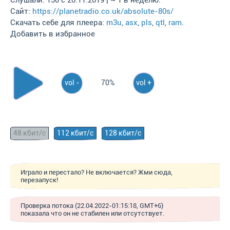
Слушали: 150 с 20.11.2019 | ~ 1 в неделю.
Сайт:
https://planetradio.co.uk/absolute-80s/
Скачать себе для плеера:
m3u
,
asx
,
pls
,
qtl
,
ram
.
Добавить в избранное
vol -
70%
vol +
48 кбит/с
112 кбит/с
128 кбит/с
Играло и перестало? Не включается? Жми сюда,
перезапуск!
Проверка потока (22.04.2022-01:15:18, GMT+6)
показала что он не стабилен или отсутствует.