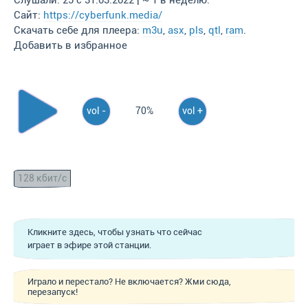
Слушали: 25 с 31.03.2022 | ~ 1 в неделю.
Сайт:
https://cyberfunk.media/
Скачать себе для плеера:
m3u
,
asx
,
pls
,
qtl
,
ram
.
Добавить в избранное
vol -
70%
vol +
128 кбит/с
Кликните здесь, чтобы узнать что сейчас
играет в эфире этой станции.
Играло и перестало? Не включается? Жми сюда,
перезапуск!