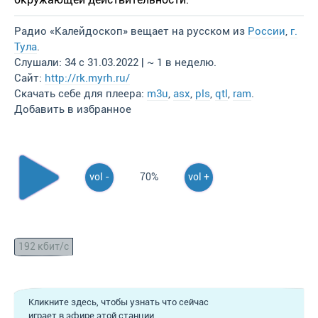
Радио «Калейдоскоп» вещает на русском из
России
,
г.
Тула
.
Слушали: 34 с 31.03.2022 | ~ 1 в неделю.
Сайт:
http://rk.myrh.ru/
Скачать себе для плеера:
m3u
,
asx
,
pls
,
qtl
,
ram
.
Добавить в избранное
vol -
70%
vol +
192 кбит/с
Кликните здесь, чтобы узнать что сейчас
играет в эфире этой станции.