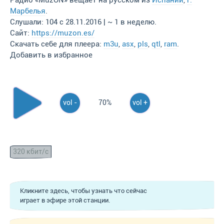
Радио «MuzON» вещает на русском из
Испании
,
г.
Марбелья
.
Слушали: 104 с 28.11.2016 | ~ 1 в неделю.
Сайт:
https://muzon.es/
Скачать себе для плеера:
m3u
,
asx
,
pls
,
qtl
,
ram
.
Добавить в избранное
vol -
70%
vol +
320 кбит/с
Кликните здесь, чтобы узнать что сейчас
играет в эфире этой станции.