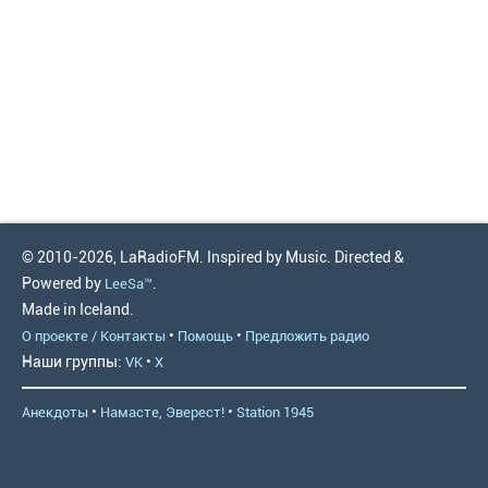
© 2010-2026, LaRadioFM. Inspired by Music. Directed &
Powered by
.
LeeSa™
Made in Iceland.
•
•
О проекте / Контакты
Помощь
Предложить радио
Наши группы:
•
VK
X
•
•
Анекдоты
Намасте, Эверест!
Station 1945