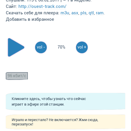
Слушали: 175 с 06.02.2017 | ~ 1 в неделю.
Сайт:
http://ouest-track.com/
Скачать себе для плеера:
m3u
,
asx
,
pls
,
qtl
,
ram
.
Добавить в избранное
vol -
70%
vol +
96 кбит/с
Кликните здесь, чтобы узнать что сейчас
играет в эфире этой станции.
Играло и перестало? Не включается? Жми сюда,
перезапуск!