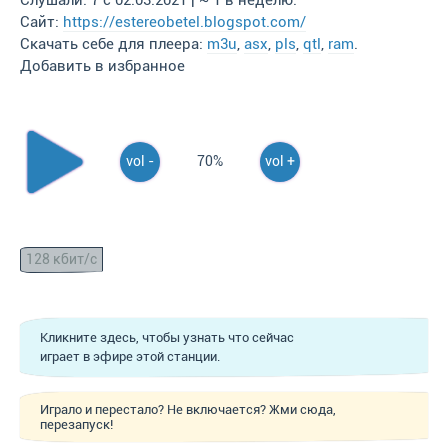
Слушали: 7 с 02.03.2021 | ~ 1 в неделю.
Сайт:
https://estereobetel.blogspot.com/
Скачать себе для плеера:
m3u
,
asx
,
pls
,
qtl
,
ram
.
Добавить в избранное
vol -
70%
vol +
128 кбит/с
Кликните здесь, чтобы узнать что сейчас
играет в эфире этой станции.
Играло и перестало? Не включается? Жми сюда,
перезапуск!