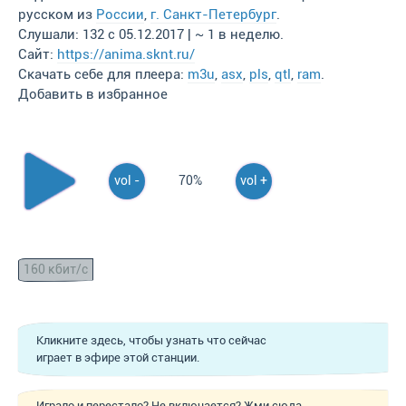
русском из
России
,
г. Санкт-Петербург
.
Слушали: 132 с 05.12.2017 | ~ 1 в неделю.
Сайт:
https://anima.sknt.ru/
Скачать себе для плеера:
m3u
,
asx
,
pls
,
qtl
,
ram
.
Добавить в избранное
vol -
70%
vol +
160 кбит/с
Кликните здесь, чтобы узнать что сейчас
играет в эфире этой станции.
Играло и перестало? Не включается? Жми сюда,