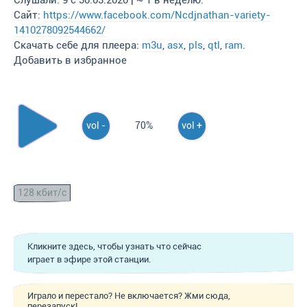
Слушали: 9 с 30.03.2020 | ~ 1 в неделю.
Сайт:
https://www.facebook.com/Ncdjnathan-variety-
1410278092544662/
Скачать себе для плеера:
m3u
,
asx
,
pls
,
qtl
,
ram
.
Добавить в избранное
vol -
70%
vol +
128 кбит/с
Кликните здесь, чтобы узнать что сейчас
играет в эфире этой станции.
Играло и перестало? Не включается? Жми сюда,
перезапуск!