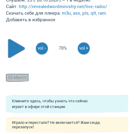
Слушали: 23 с 28.10.2020 | ~ 1 в неделю.
Сайт:
http://revealedwordministry.net/live-radio/
Скачать себе для плеера:
m3u
,
asx
,
pls
,
qtl
,
ram
.
Добавить в избранное
vol -
70%
vol +
32 кбит/с
Кликните здесь, чтобы узнать что сейчас
играет в эфире этой станции.
Играло и перестало? Не включается? Жми сюда,
перезапуск!