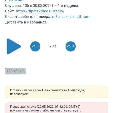
г. Липецк
.
Слушали: 135 с 30.03.2017 | ~ 1 в неделю.
Сайт:
https://lipetsktime.ru/radio/
Скачать себе для плеера:
m3u
,
asx
,
pls
,
qtl
,
ram
.
Добавить в избранное
vol -
70%
vol +
128 кбит/с
Играло и перестало? Не включается? Жми сюда,
перезапуск!
Проверка потока (22.05.2022-01:32:06, GMT+6)
показала что он не стабилен или отсутствует.