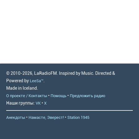
© 2010-2026, LaRadioFM. Inspired by Music. Directed &
Powered by
.
LeeSa™
Made in Iceland.
•
•
О проекте / Контакты
Помощь
Предложить радио
Наши группы:
•
VK
X
•
•
Анекдоты
Намасте, Эверест!
Station 1945