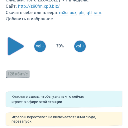
Слушали: 137 с 28.04.2022 | ~ 1 в неделю.
Сайт:
http://z90fm.xp3.biz/
Скачать себе для плеера:
m3u
,
asx
,
pls
,
qtl
,
ram
.
Добавить в избранное
vol -
70%
vol +
128 кбит/с
Кликните здесь, чтобы узнать что сейчас
играет в эфире этой станции.
Играло и перестало? Не включается? Жми сюда,
перезапуск!