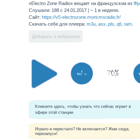
«Electro Zone Radio» вещает на французском из
Фр
Слушали: 188 с 24.01.2017 | ~ 1 в неделю.
Сайт:
https://v5-electrozone.moncmsradio.fr/
Скачать себе для плеера:
m3u
,
asx
,
pls
,
qtl
,
ram
.
Добавить в избранное
70%
vol -
Кликните здесь, чтобы узнать что сейчас играет в
эфире этой станции.
Играло и перестало? Не включается? Жми сюда,
перезапуск!