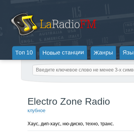
Новые станции
Жанры
Топ 10
Язы
Electro Zone Radio
клубное
Хаус, дип-хаус, ню-диско, техно, транс.