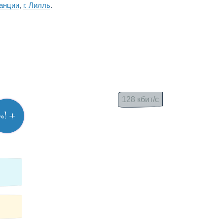
анции
,
г. Лилль
.
128 кбит/с
vol +