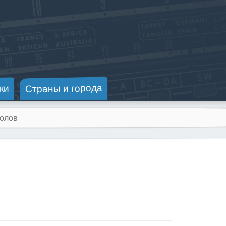
Страны и города
ки