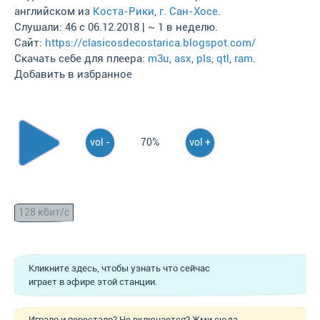
английском из
Коста-Рики
,
г. Сан-Хосе
.
Слушали: 46 с 06.12.2018 | ~ 1 в неделю.
Сайт:
https://clasicosdecostarica.blogspot.com/
Скачать себе для плеера:
m3u
,
asx
,
pls
,
qtl
,
ram
.
Добавить в избранное
vol -
70%
vol +
128 кбит/с
Кликните здесь, чтобы узнать что сейчас
играет в эфире этой станции.
Играло и перестало? Не включается? Жми сюда,