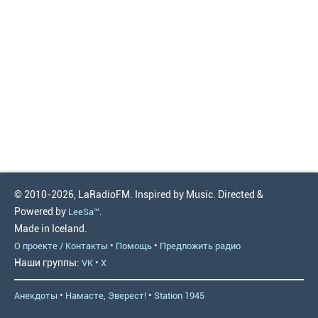
© 2010-2026, LaRadioFM. Inspired by Music. Directed &
Powered by
.
LeeSa™
Made in Iceland.
•
•
О проекте / Контакты
Помощь
Предложить радио
Наши группы:
•
VK
X
•
•
Анекдоты
Намасте, Эверест!
Station 1945