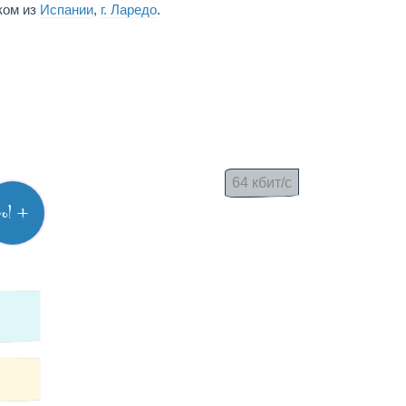
ком из
Испании
,
г. Ларедо
.
64 кбит/с
vol +