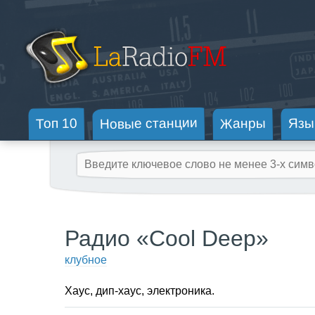
Новые станции
Жанры
Топ 10
Язы
Радио «Cool Deep»
клубное
Хаус, дип-хаус, электроника.