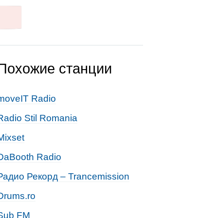
Похожие станции
moveIT Radio
Radio Stil Romania
Mixset
DaBooth Radio
Радио Рекорд – Trancemission
Drums.ro
Sub FM