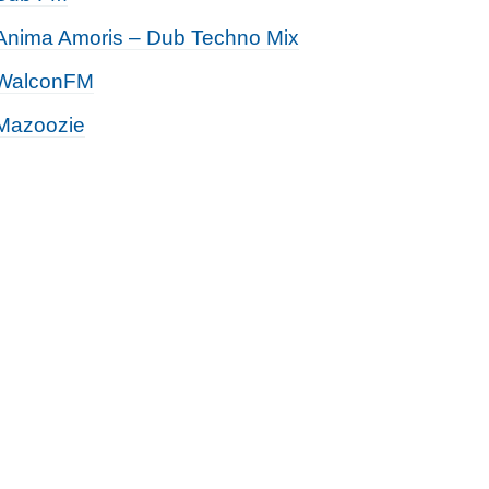
Anima Amoris – Dub Techno Mix
WalconFM
Mazoozie