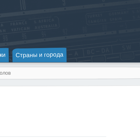
Страны и города
ки