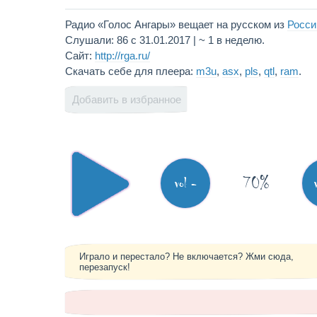
Радио «Голос Ангары» вещает на русском из
Росси
Слушали: 86 с 31.01.2017 | ~ 1 в неделю.
Сайт:
http://rga.ru/
Скачать себе для плеера:
m3u
,
asx
,
pls
,
qtl
,
ram
.
Добавить в избранное
70%
vol -
Играло и перестало? Не включается? Жми сюда,
перезапуск!