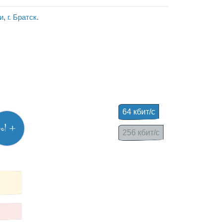
и
,
г. Братск
.
64 кбит/с
vol +
256 кбит/с