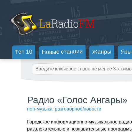
Новые станции
Жанры
Топ 10
Язы
Радио «Голос Ангары»
поп-музыка
,
разговорное/новости
Городское информационно-музыкальное радио.
развлекательные и познавательные программы