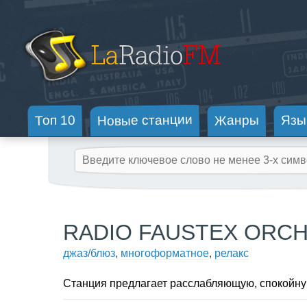
Новые станции
Жанры
Топ 10
Язы
RADIO FAUSTEX ORC
джаз/блюз
,
многоформатное
,
релакс
Станция предлагает расслабляющую, спокойную