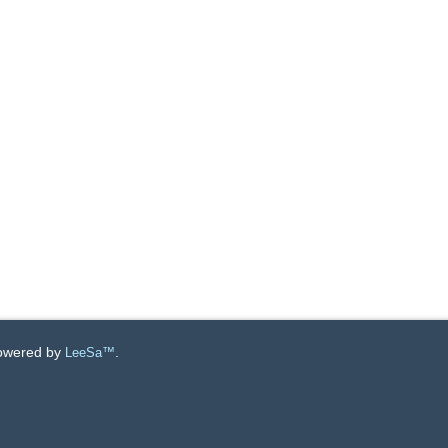
Powered by
.
LeeSa™