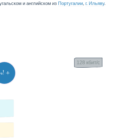
альском и английском из
Португалии
,
г. Ильяву
.
128 кбит/с
vol +