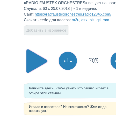
«RADIO FAUSTEX ORCHESTRES» вещает на португ
Слушали: 60 с 29.07.2018 | ~ 1 в неделю.
Сайт:
https://radfaustexorchestres.radio12345.com/
Скачать себе для плеера:
m3u
,
asx
,
pls
,
qtl
,
ram
.
Добавить в избранное
70%
vol -
Кликните здесь, чтобы узнать что сейчас играет в
эфире этой станции.
Играло и перестало? Не включается? Жми сюда,
перезапуск!