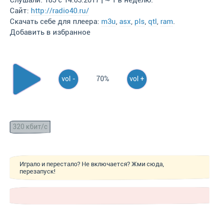
Слушали: 185 с 14.03.2017 | ~ 1 в неделю.
Сайт:
http://radio40.ru/
Скачать себе для плеера:
m3u
,
asx
,
pls
,
qtl
,
ram
.
Добавить в избранное
vol -
70%
vol +
320 кбит/с
Играло и перестало? Не включается? Жми сюда,
перезапуск!