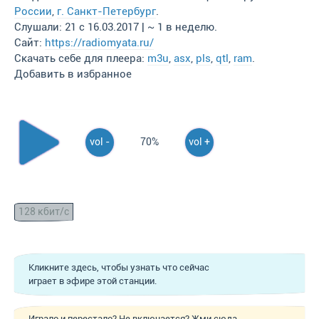
России
,
г. Санкт-Петербург
.
Слушали: 21 с 16.03.2017 | ~ 1 в неделю.
Сайт:
https://radiomyata.ru/
Скачать себе для плеера:
m3u
,
asx
,
pls
,
qtl
,
ram
.
Добавить в избранное
vol -
70%
vol +
128 кбит/с
Кликните здесь, чтобы узнать что сейчас
играет в эфире этой станции.
Играло и перестало? Не включается? Жми сюда,