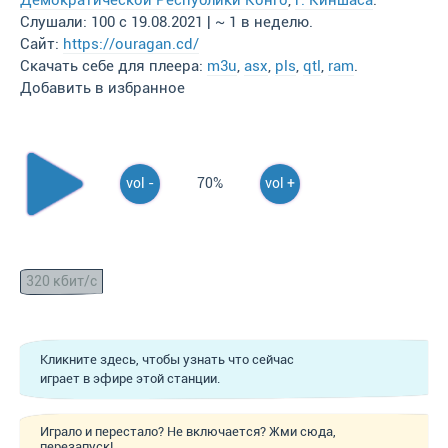
Демократической Республики Конго
,
г. Киншаса
.
Слушали: 100 с 19.08.2021 | ~ 1 в неделю.
Сайт:
https://ouragan.cd/
Скачать себе для плеера:
m3u
,
asx
,
pls
,
qtl
,
ram
.
Добавить в избранное
vol -
70%
vol +
320 кбит/с
Кликните здесь, чтобы узнать что сейчас
играет в эфире этой станции.
Играло и перестало? Не включается? Жми сюда,
перезапуск!