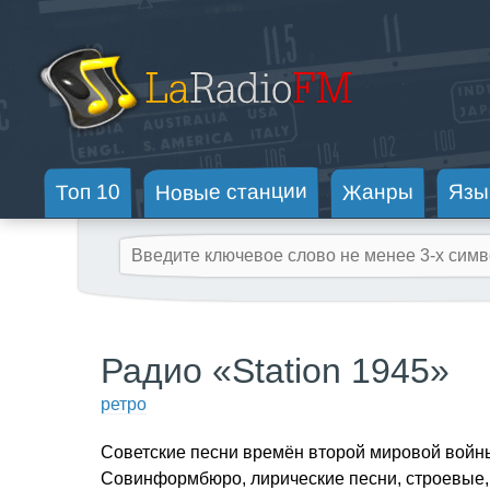
Новые станции
Жанры
Топ 10
Язы
Радио «Station 1945»
ретро
Советские песни времён второй мировой войны
Совинформбюро, лирические песни, строевые, 