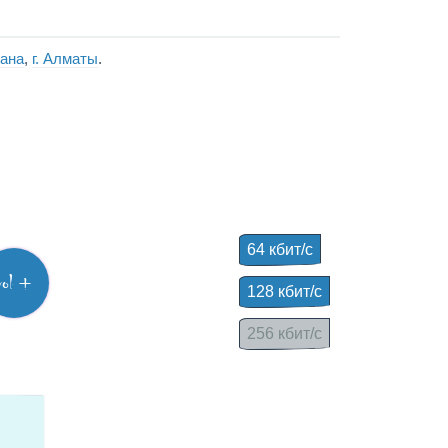
тана
,
г. Алматы
.
64 кбит/с
vol +
128 кбит/с
256 кбит/с