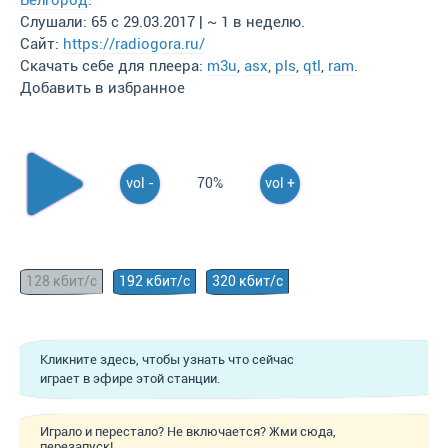
Белгород
.
Слушали: 65 с 29.03.2017 | ~ 1 в неделю.
Сайт:
https://radiogora.ru/
Скачать себе для плеера:
m3u
,
asx
,
pls
,
qtl
,
ram
.
Добавить в избранное
vol -
70%
vol +
128 кбит/с
192 кбит/с
320 кбит/с
Кликните здесь, чтобы узнать что сейчас
играет в эфире этой станции.
Играло и перестало? Не включается? Жми сюда,
перезапуск!