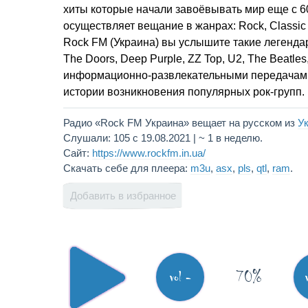
хиты которые начали завоёвывать мир еще с 6
осуществляет вещание в жанрах: Rock, Classic
Rock FM (Украина) вы услышите такие легендар
The Doors, Deep Purple, ZZ Top, U2, The Beatle
информационно-развлекательными передачами 
истории возникновения популярных рок-групп.
Радио «Rock FM Украина» вещает на русском из
У
Слушали: 105 с 19.08.2021 | ~ 1 в неделю.
Сайт:
https://www.rockfm.in.ua/
Скачать себе для плеера:
m3u
,
asx
,
pls
,
qtl
,
ram
.
Добавить в избранное
70%
vol -