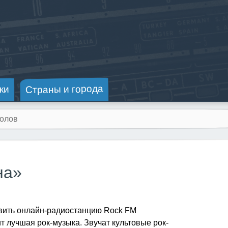
Страны и города
ки
на»
авить онлайн-радиостанцию Rock FM
ит лучшая рок-музыка. Звучат культовые рок-