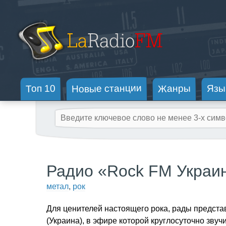
Новые станции
Жанры
Топ 10
Язы
Радио «Rock FM Украи
метал
,
рок
Для ценителей настоящего рока, рады предст
(Украина), в эфире которой круглосуточно звуч