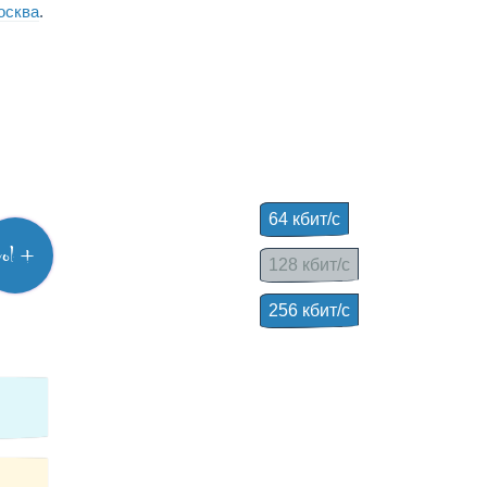
Москва
.
64 кбит/с
vol +
128 кбит/с
256 кбит/с