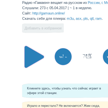
Радио «Гамаюн» вещает на русском из
России
,
г. 
Слушали: 273 с 05.04.2017 | ~ 1 в неделю.
Сайт:
http://gamaun.online/
Скачать себе для плеера:
m3u
,
asx
,
pls
,
qtl
,
ram
.
Добавить в избранное
70%
vol -
Кликните здесь, чтобы узнать что сейчас играет в
эфире этой станции.
Играло и перестало? Не включается? Жми сюда,