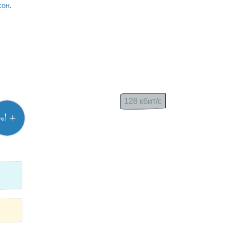
сон
.
128 кбит/с
vol +