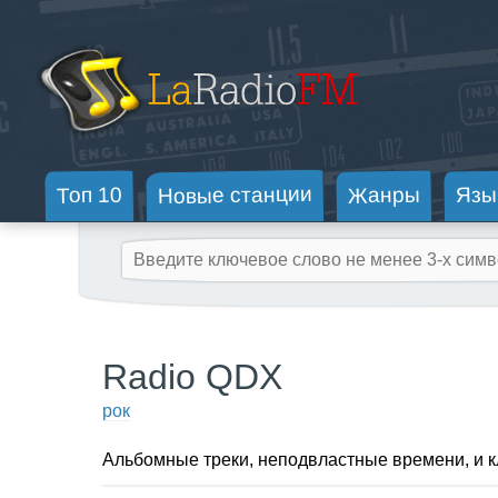
Новые станции
Жанры
Топ 10
Язы
Radio QDX
рок
Альбомные треки, неподвластные времени, и к