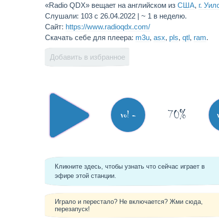
«Radio QDX» вещает на английском из
США
,
г. Уил
Слушали: 103 с 26.04.2022 | ~ 1 в неделю.
Сайт:
https://www.radioqdx.com/
Скачать себе для плеера:
m3u
,
asx
,
pls
,
qtl
,
ram
.
Добавить в избранное
70%
vol -
Кликните здесь, чтобы узнать что сейчас играет в
эфире этой станции.
Играло и перестало? Не включается? Жми сюда,
перезапуск!