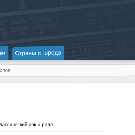
Страны и города
ки
лассический рок-н-ролл.