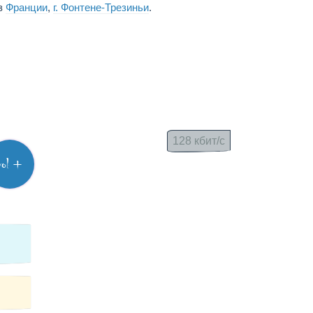
из
Франции
,
г. Фонтене-Трезиньи
.
128 кбит/с
vol +