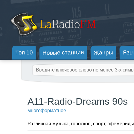
Новые станции
Жанры
Топ 10
Язы
A11-Radio-Dreams 90s
многоформатное
Различная музыка, гороскоп, спорт, эфемериды,