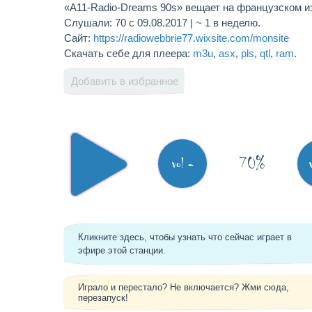
«A11-Radio-Dreams 90s» вещает на французском 
Слушали: 70 с 09.08.2017 | ~ 1 в неделю.
Сайт:
https://radiowebbrie77.wixsite.com/monsite
Скачать себе для плеера:
m3u
,
asx
,
pls
,
qtl
,
ram
.
Добавить в избранное
70%
vol -
Кликните здесь, чтобы узнать что сейчас играет в
эфире этой станции.
Играло и перестало? Не включается? Жми сюда,
перезапуск!