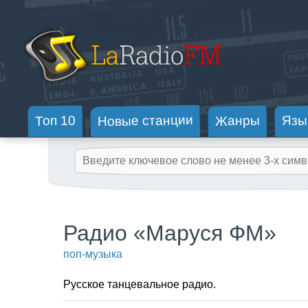
Новые станции
Жанры
Топ 10
Язы
Радио «Маруся ФМ»
поп-музыка
Русское танцевальное радио.