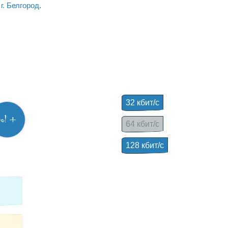
,
г. Белгород
.
32 кбит/с
vol +
64 кбит/с
128 кбит/с