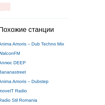
Похожие станции
Anima Amoris – Dub Techno Mix
WalconFM
Аплюс DEEP
Bananastreet
Anima Amoris – Dubstep
moveIT Radio
Radio Stil Romania