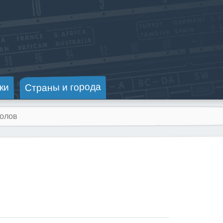
Страны и города
ки
l