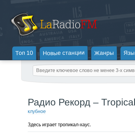
Новые станции
Жанры
Топ 10
Язы
Радио Рекорд – Tropica
клубное
Здесь играет тропикал-хаус.