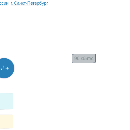
ссии
,
г. Санкт-Петербург
.
96 кбит/с
vol +