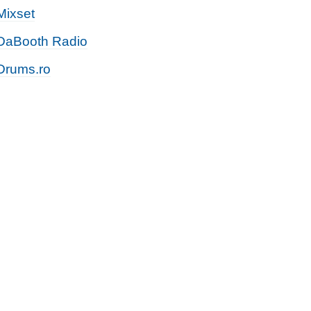
Mixset
DaBooth Radio
Drums.ro