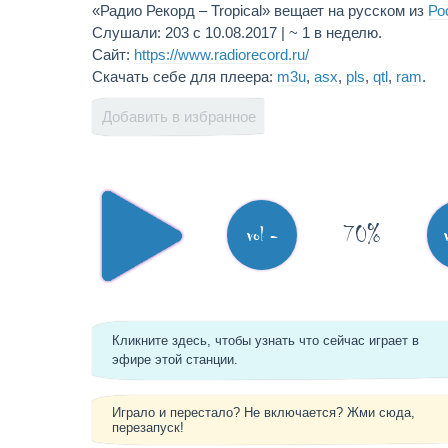
«Радио Рекорд – Tropical» вещает на русском из
Ро
Слушали: 203 с 10.08.2017 | ~ 1 в неделю.
Сайт:
https://www.radiorecord.ru/
Скачать себе для плеера:
m3u
,
asx
,
pls
,
qtl
,
ram
.
Добавить в избранное
70%
vol -
Кликните здесь, чтобы узнать что сейчас играет в
эфире этой станции.
Играло и перестало? Не включается? Жми сюда,
перезапуск!