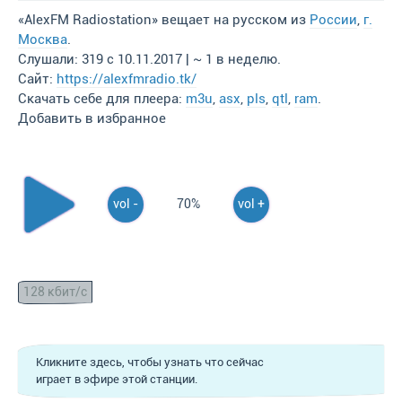
«AlexFM Radiostation» вещает на русском из
России
,
г.
Москва
.
Слушали: 319 с 10.11.2017 | ~ 1 в неделю.
Сайт:
https://alexfmradio.tk/
Скачать себе для плеера:
m3u
,
asx
,
pls
,
qtl
,
ram
.
Добавить в избранное
vol -
70%
vol +
128 кбит/с
Кликните здесь, чтобы узнать что сейчас
играет в эфире этой станции.