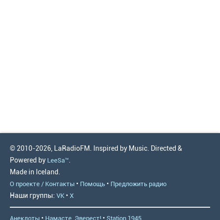
© 2010-2026, LaRadioFM. Inspired by Music. Directed &
Powered by
.
LeeSa™
Made in Iceland.
•
•
О проекте / Контакты
Помощь
Предложить радио
Наши группы:
•
VK
X
•
•
Анекдоты
Намасте, Эверест!
Station 1945