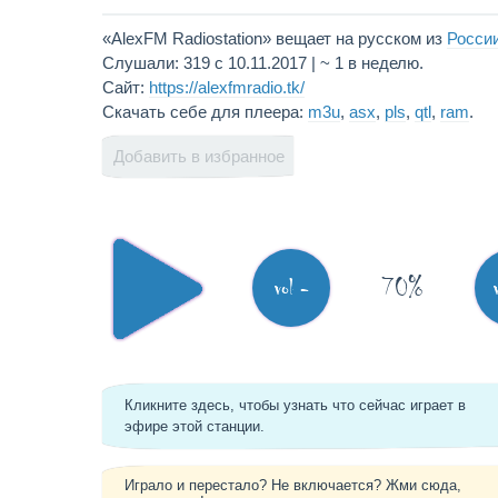
«AlexFM Radiostation» вещает на русском из
Росси
Слушали: 319 с 10.11.2017 | ~ 1 в неделю.
Сайт:
https://alexfmradio.tk/
Скачать себе для плеера:
m3u
,
asx
,
pls
,
qtl
,
ram
.
Добавить в избранное
70%
vol -
Кликните здесь, чтобы узнать что сейчас играет в
эфире этой станции.
Играло и перестало? Не включается? Жми сюда,