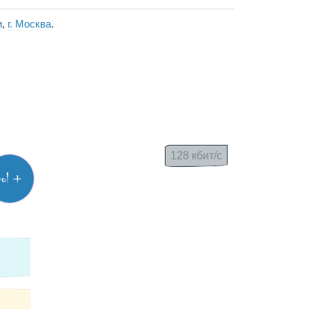
и
,
г. Москва
.
128 кбит/с
vol +