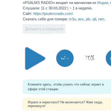
«PSALMS RADIO» вещает на малаялам из
Индии
,
Слушали: 11 с 30.03.2022 | ~ 1 в неделю.
Сайт:
https://psalmsradio.com/
Скачать себе для плеера:
m3u
,
asx
,
pls
,
qtl
,
ram
.
Добавить в избранное
70%
vol -
Кликните здесь, чтобы узнать что сейчас играет в
эфире этой станции.
Играло и перестало? Не включается? Жми сюда,
перезапуск!