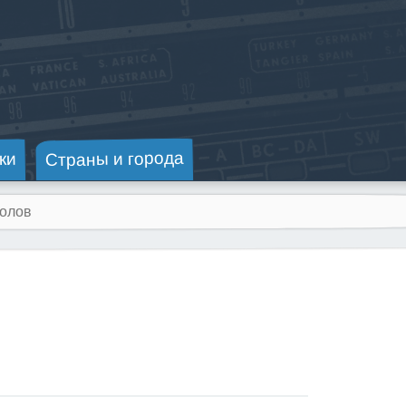
Страны и города
ки