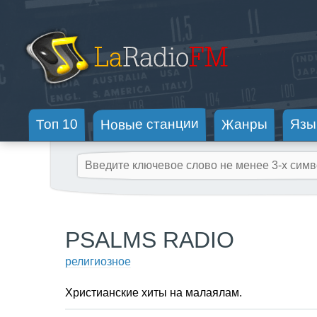
Новые станции
Жанры
Топ 10
Язы
PSALMS RADIO
религиозное
Христианские хиты на малаялам.