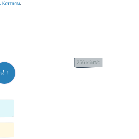
г. Коттаям
.
256 кбит/с
vol +