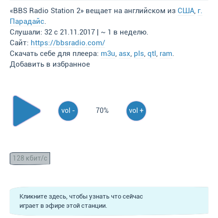
«BBS Radio Station 2» вещает на английском из
США
,
г.
Парадайс
.
Слушали: 32 с 21.11.2017 | ~ 1 в неделю.
Сайт:
https://bbsradio.com/
Скачать себе для плеера:
m3u
,
asx
,
pls
,
qtl
,
ram
.
Добавить в избранное
vol -
70%
vol +
128 кбит/с
Кликните здесь, чтобы узнать что сейчас
играет в эфире этой станции.