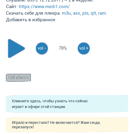
Слушали: 833 с 12.12.2017 | ~ 2 в неделю.
Сайт:
https://www.medi1.com/
Скачать себе для плеера:
m3u
,
asx
,
pls
,
qtl
,
ram
.
Добавить в избранное
vol -
70%
vol +
128 кбит/с
Кликните здесь, чтобы узнать что сейчас
играет в эфире этой станции.
Играло и перестало? Не включается? Жми сюда,
перезапуск!