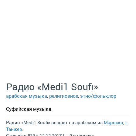
Радио «Medi1 Soufi»
арабская музыка
,
религиозное
,
этно/фольклор
Суфийская музыка.
Радио «Medi1 Soufi» вещает на арабском из
Марокко
,
г.
Танжер
.