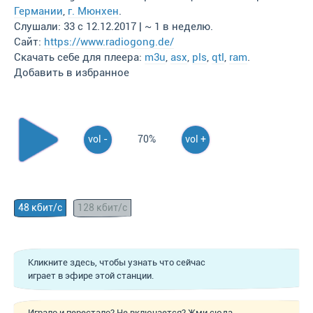
Германии
,
г. Мюнхен
.
Слушали: 33 с 12.12.2017 | ~ 1 в неделю.
Сайт:
https://www.radiogong.de/
Скачать себе для плеера:
m3u
,
asx
,
pls
,
qtl
,
ram
.
Добавить в избранное
vol -
70%
vol +
48 кбит/с
128 кбит/с
Кликните здесь, чтобы узнать что сейчас
играет в эфире этой станции.
Играло и перестало? Не включается? Жми сюда,