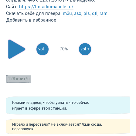
Слушали: 449 с 22.01.2018 | ~ 2 в неделю.
Сайт:
https://fmradiomanele.ro/
Скачать себе для плеера:
m3u
,
asx
,
pls
,
qtl
,
ram
.
Добавить в избранное
vol -
70%
vol +
128 кбит/с
Кликните здесь, чтобы узнать что сейчас
играет в эфире этой станции.
Играло и перестало? Не включается? Жми сюда,
перезапуск!