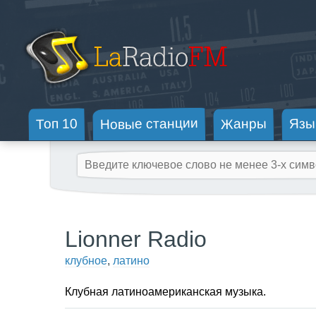
Новые станции
Жанры
Топ 10
Язы
Lionner Radio
клубное
,
латино
Клубная латиноамериканская музыка.