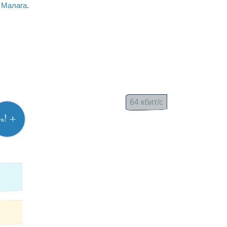
. Малага
.
64 кбит/с
vol +