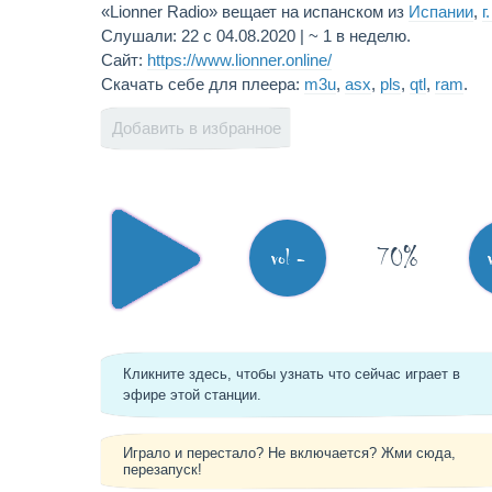
«Lionner Radio» вещает на испанском из
Испании
,
г
Слушали: 22 с 04.08.2020 | ~ 1 в неделю.
Сайт:
https://www.lionner.online/
Скачать себе для плеера:
m3u
,
asx
,
pls
,
qtl
,
ram
.
Добавить в избранное
70%
vol -
Кликните здесь, чтобы узнать что сейчас играет в
эфире этой станции.
Играло и перестало? Не включается? Жми сюда,
перезапуск!