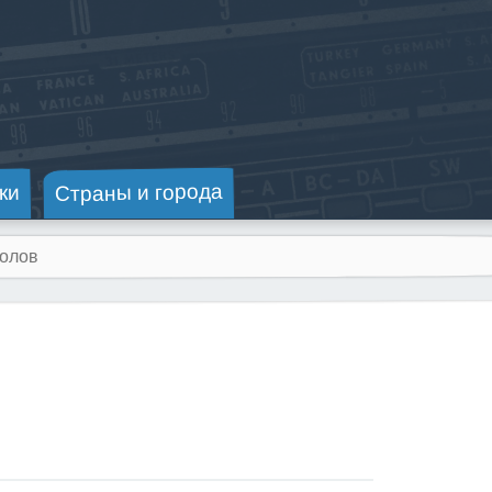
Страны и города
ки