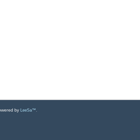
Powered by
.
LeeSa™