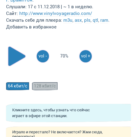
г. Брамптон
.
Слушали: 17 с 11.12.2018 | ~ 1 в неделю.
Сайт:
http://www.vinylvoyageradio.com/
Скачать себе для плеера:
m3u
,
asx
,
pls
,
qtl
,
ram
.
Добавить в избранное
vol -
70%
vol +
64 кбит/с
128 кбит/с
Кликните здесь, чтобы узнать что сейчас
играет в эфире этой станции.
Играло и перестало? Не включается? Жми сюда,
перезапуск!