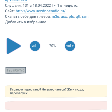
Архангельск
.
Слушали: 131 с 18.04.2022 | ~ 1 в неделю.
Сайт:
http://www.uezdnoeradio.ru/
Скачать себе для плеера:
m3u
,
asx
,
pls
,
qtl
,
ram
.
Добавить в избранное
vol -
70%
vol +
128 кбит/с
Играло и перестало? Не включается? Жми сюда,
перезапуск!