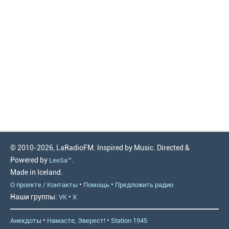
© 2010-2026, LaRadioFM. Inspired by Music. Directed &
Powered by
.
LeeSa™
Made in Iceland.
•
•
О проекте / Контакты
Помощь
Предложить радио
Наши группы:
•
VK
X
•
•
Анекдоты
Намасте, Эверест!
Station 1945