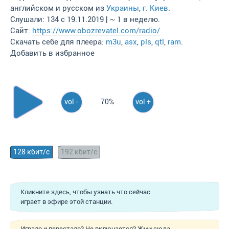
английском и русском из
Украины
,
г. Киев
.
Слушали: 134 с 19.11.2019 | ~ 1 в неделю.
Сайт:
https://www.obozrevatel.com/radio/
Скачать себе для плеера:
m3u
,
asx
,
pls
,
qtl
,
ram
.
Добавить в избранное
vol -
70%
vol +
128 кбит/с
192 кбит/с
Кликните здесь, чтобы узнать что сейчас
играет в эфире этой станции.
Играло и перестало? Не включается? Жми сюда,