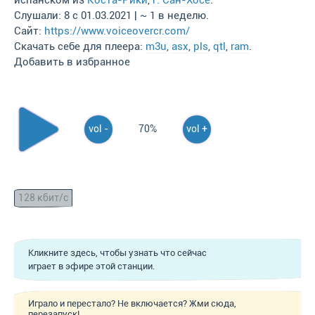
испанском из
Коста-Рики
,
г. Сан-Хосе
.
Слушали: 8 с 01.03.2021 | ~ 1 в неделю.
Сайт:
https://www.voiceovercr.com/
Скачать себе для плеера:
m3u
,
asx
,
pls
,
qtl
,
ram
.
Добавить в избранное
vol -
70%
vol +
128 кбит/с
Кликните здесь, чтобы узнать что сейчас
играет в эфире этой станции.
Играло и перестало? Не включается? Жми сюда,
перезапуск!