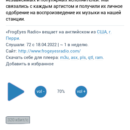
связались с каждым артистом и получили их личное
одобрение на воспроизведение их музыки на нашей
станции.
«FrogEyes Radio» вещает на английском из
США
,
г.
Перри
.
Слушали: 72 с 18.04.2022 | ~ 1 в неделю.
Сайт:
http://www.frogeyesradio.com/
Скачать себе для плеера:
m3u
,
asx
,
pls
,
qtl
,
ram
.
Добавить в избранное
vol -
70%
vol +
320 кбит/с