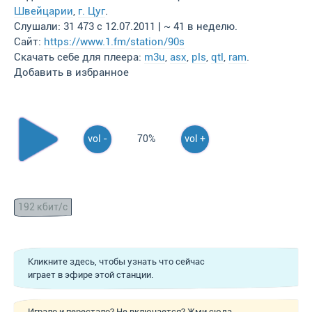
Швейцарии
,
г. Цуг
.
Слушали: 31 473 с 12.07.2011 | ~ 41 в неделю.
Сайт:
https://www.1.fm/station/90s
Скачать себе для плеера:
m3u
,
asx
,
pls
,
qtl
,
ram
.
Добавить в избранное
vol -
70%
vol +
192 кбит/с
Кликните здесь, чтобы узнать что сейчас
играет в эфире этой станции.
Играло и перестало? Не включается? Жми сюда,