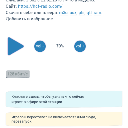
Слушали: 9 562 с 22.02.2015 | ~ 16 в неделю.
Сайт:
https://hcf-radio.com/
Скачать себе для плеера:
m3u
,
asx
,
pls
,
qtl
,
ram
.
Добавить в избранное
vol -
70%
vol +
128 кбит/с
Кликните здесь, чтобы узнать что сейчас
играет в эфире этой станции.
Играло и перестало? Не включается? Жми сюда,
перезапуск!