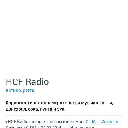
HCF Radio
латино
,
регги
Карибская и латиноамериканская музыка: регги,
дэнсхолл, сока, пунта и зук.
«HCF Radio» вещает на английском из
США
,
г. Хьюстон
.