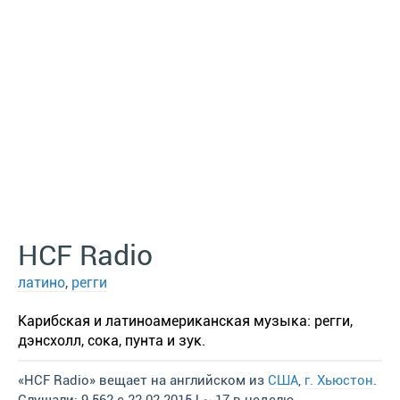
HCF Radio
латино
,
регги
Карибская и латиноамериканская музыка: регги,
дэнсхолл, сока, пунта и зук.
«HCF Radio» вещает на английском из
США
,
г. Хьюстон
.