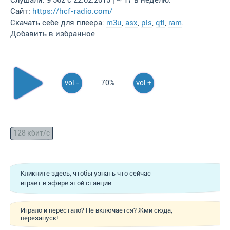
Слушали: 9 562 с 22.02.2015 | ~ 17 в неделю.
Сайт:
https://hcf-radio.com/
Скачать себе для плеера:
m3u
,
asx
,
pls
,
qtl
,
ram
.
Добавить в избранное
vol -
70%
vol +
128 кбит/с
Кликните здесь, чтобы узнать что сейчас
играет в эфире этой станции.
Играло и перестало? Не включается? Жми сюда,
перезапуск!