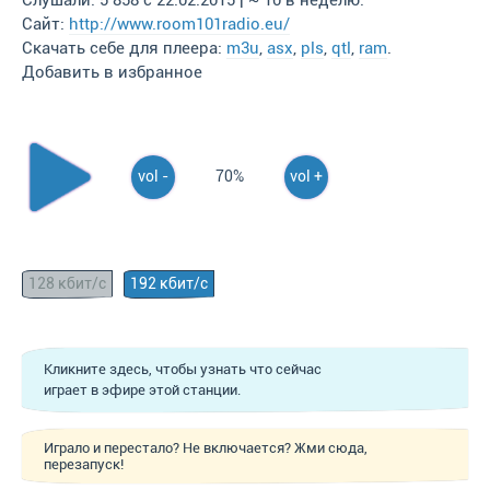
Слушали: 5 858 с 22.02.2015 | ~ 10 в неделю.
Сайт:
http://www.room101radio.eu/
Скачать себе для плеера:
m3u
,
asx
,
pls
,
qtl
,
ram
.
Добавить в избранное
vol -
70%
vol +
128 кбит/с
192 кбит/с
Кликните здесь, чтобы узнать что сейчас
играет в эфире этой станции.
Играло и перестало? Не включается? Жми сюда,
перезапуск!