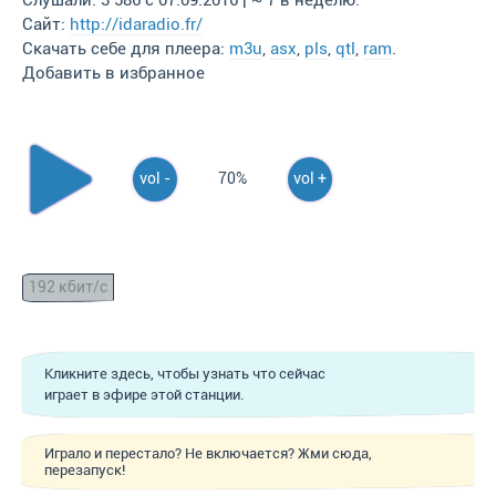
Слушали: 3 586 с 07.09.2016 | ~ 7 в неделю.
Сайт:
http://idaradio.fr/
Скачать себе для плеера:
m3u
,
asx
,
pls
,
qtl
,
ram
.
Добавить в избранное
vol -
70%
vol +
192 кбит/с
Кликните здесь, чтобы узнать что сейчас
играет в эфире этой станции.
Играло и перестало? Не включается? Жми сюда,
перезапуск!