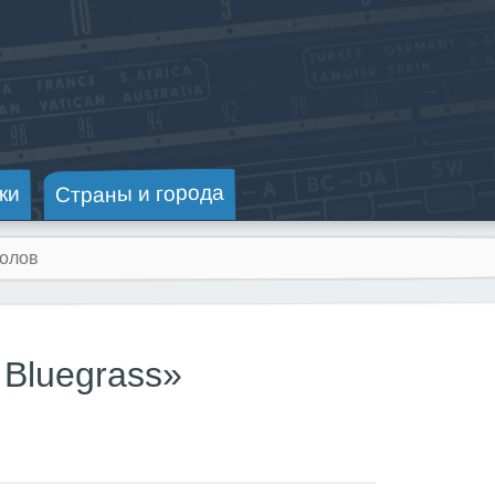
Страны и города
ки
 Bluegrass»