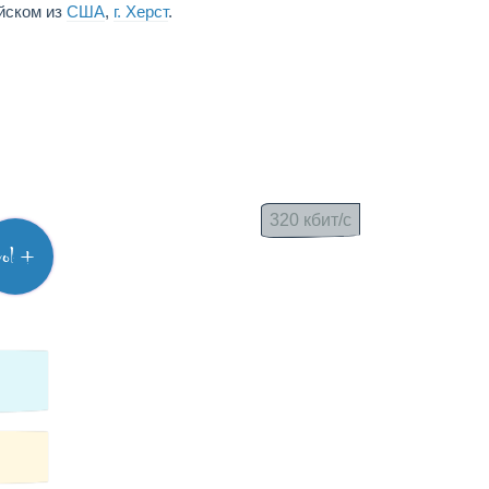
ийском из
США
,
г. Херст
.
320 кбит/с
vol +