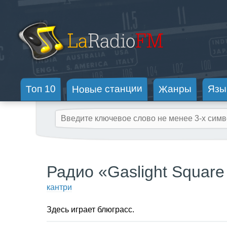
Новые станции
Жанры
Топ 10
Язы
Радио «Gaslight Square
кантри
Здесь играет блюграсс.