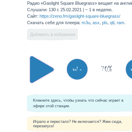
Радио «Gaslight Square Bluegrass» вещает на англ
Слушали: 130 с 25.02.2021 | ~ 1 в неделю.
Сайт:
https://zeno.fm/gaslight-square-bluegrass/
Скачать себе для плеера:
m3u
,
asx
,
pls
,
qtl
,
ram
.
Добавить в избранное
70%
vol -
Кликните здесь, чтобы узнать что сейчас играет в
эфире этой станции.
Играло и перестало? Не включается? Жми сюда,
перезапуск!